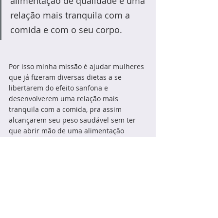
alimentação de qualidade e uma 
relação mais tranquila com a 
comida e com o seu corpo.
Por isso minha missão é ajudar mulheres 
que já fizeram diversas dietas a se 
libertarem do efeito sanfona e 
desenvolverem uma relação mais 
tranquila com a comida, pra assim 
alcançarem seu peso saudável sem ter 
que abrir mão de uma alimentação 
prazerosa. 
Porque eu acredito que a vida é breve 
demais pra viver tentando emagrecer e 
lutando entre a vontade de comer e a 
culpa por ter comido.  
Se você também não aguenta mais viver 